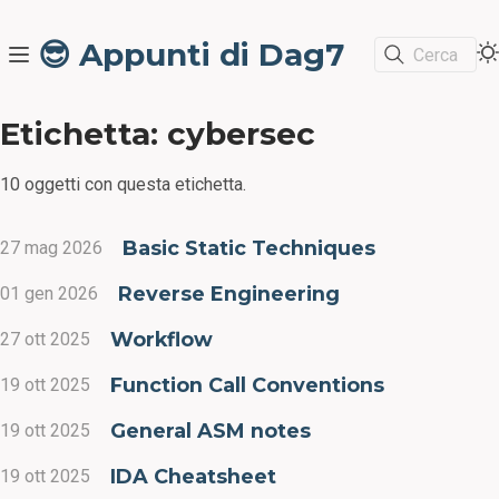
😎 Appunti di Dag7
Cerca
Etichetta: cybersec
10 oggetti con questa etichetta.
Basic Static Techniques
27 mag 2026
Reverse Engineering
01 gen 2026
Workflow
27 ott 2025
Function Call Conventions
19 ott 2025
General ASM notes
19 ott 2025
IDA Cheatsheet
19 ott 2025