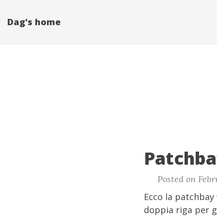
Dag's home
Patchba
Posted on Febr
Ecco la patchbay 
doppia riga per gl