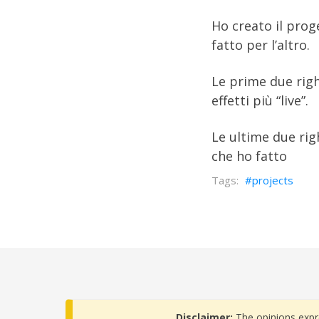
Ho creato il pro
fatto per l’altro.
Le prime due righ
effetti più “live”.
Le ultime due rig
che ho fatto
projects
Disclaimer:
The opinions expr