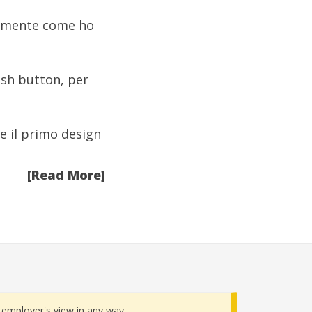
tamente come ho
ush button, per
me
il primo design
[Read More]
employer's view in any way.