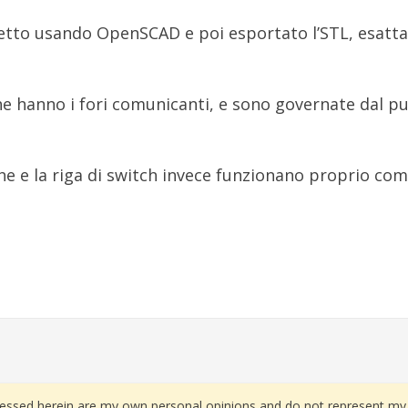
getto usando OpenSCAD e poi esportato l’STL, esat
e hanno i fori comunicanti, e sono governate dal p
he e la riga di switch invece funzionano proprio co
essed herein are my own personal opinions and do not represent my 