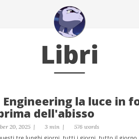
Libri
Engineering la luce in f
prima dell'abisso
ber 20, 2025 |
3 min |
576 words
uesti tre lunghi giorni, tutti i giorni, tutto il giorno