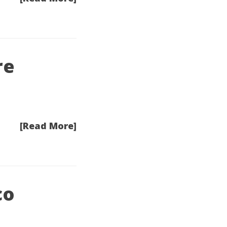
re
[Read More]
co