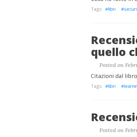
libri
securi
Recensio
quello c
Posted on Febr
Citazioni dal lib
libri
learni
Recensi
Posted on Febr