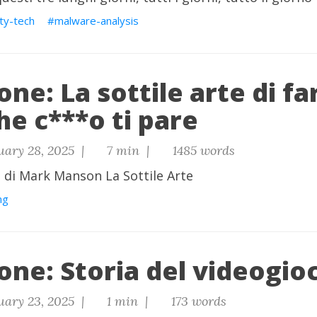
ty-tech
malware-analysis
ne: La sottile arte di fa
he c***o ti pare
uary 28, 2025 |
7 min |
1485 words
ro di Mark Manson La Sottile Arte
ng
one: Storia del videogio
uary 23, 2025 |
1 min |
173 words