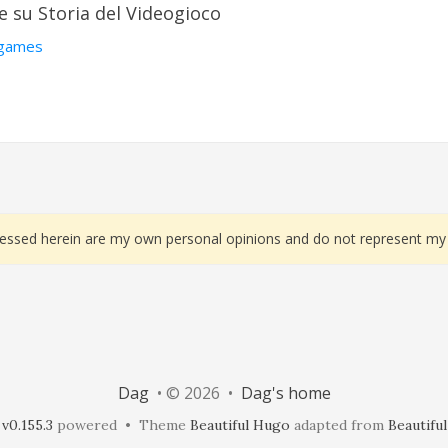
e su Storia del Videogioco
ogames
essed herein are my own personal opinions and do not represent my 
Dag
• © 2026 •
Dag's home
v0.155.3
powered • Theme
Beautiful Hugo
adapted from
Beautiful