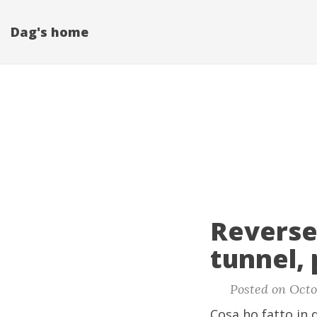
Dag's home
Reverse 
tunnel, 
Posted on Octo
Cosa ho fatto in q